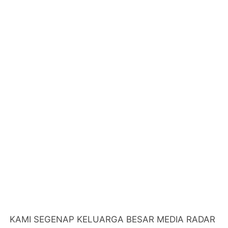
KAMI SEGENAP KELUARGA BESAR MEDIA RADAR
HUKUM MENGUCAPKAN SELAMAT
MEMPERINGATI MAULID NABI MUHAMMAD SAW
16 SEPTEMBER 2024 / 12 RABIUL AWAL 1446
DIRGAHAYU REPUBLIK INDONESIA KE - 79