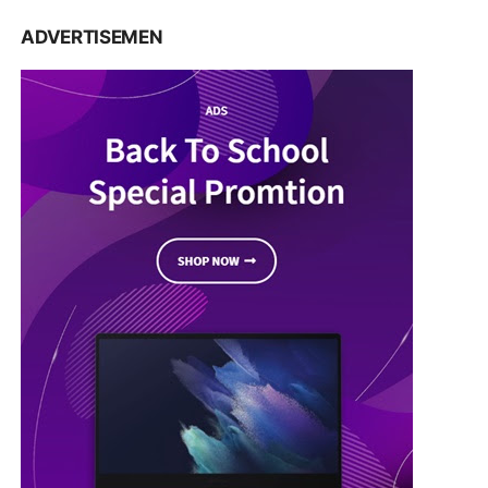
POPULAR POSTS
SULSEL
Kapolres Soppeng AKBP Dr. (C) H. Muhammad
Yusuf Usman S.H.,S.I.K.,M.T Salurkan Silaturahmi
Dengan Warga Desa Pessa