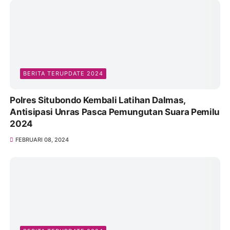
BERITA TERUPDATE 2024
Tanggap Bencana, Polres Ngawi Bersama TNI
Sigap Bantu Warga Terdampak Banjir
MARET 12, 2024
Hmm,, Laksana las vegas judi othok dan sabung
ayam rahmat dan mbah mul loos doool eksis buka
JULI 19, 2023