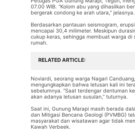
Petugas PGA Gunung Marapi, Teguh, mengu
07.00 WIB. “Kolom abu yang dihasilkan be
bergerak condong ke arah utara,” jelasnya.
Berdasarkan pantauan seismogram, erupsi
mencapai 30,4 milimeter. Meskipun durasin
cukup keras, sehingga membuat warga di 
rumah.
RELATED ARTICLE
Noviardi, seorang warga Nagari Canduan
mengungkapkan bahwa letusan kali ini ter
sebelumnya. “Saat terdengar dentuman ke
akan adanya letusan susulan,” tuturnya.
Saat ini, Gunung Marapi masih berada dala
dan Mitigasi Bencana Geologi (PVMBG) te
masyarakat dan wisatawan agar tidak memas
Kawah Verbeek.