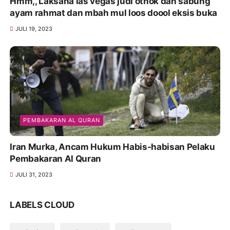
Hmm,, Laksana las vegas judi othok dan sabung
ayam rahmat dan mbah mul loos doool eksis buka
JULI 19, 2023
PEMBAKARAN AL QURAN
Iran Murka, Ancam Hukum Habis-habisan Pelaku
Pembakaran Al Quran
JULI 31, 2023
LABELS CLOUD