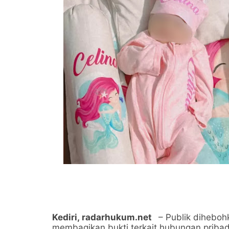
Kediri,
radarhukum.net
– Publik diheboh
membagikan bukti terkait hubungan pribad