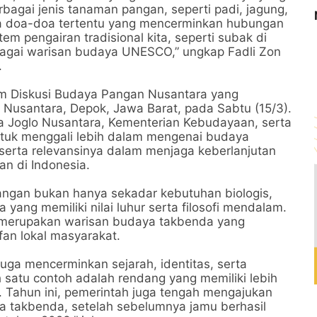
rbagai jenis tanaman pangan, seperti padi, jagung,
erta doa-doa tertentu yang mencerminkan hubungan
em pengairan tradisional kita, seperti subak di
bagai warisan budaya UNESCO,” ungkap Fadli Zon
.
m Diskusi Budaya Pangan Nusantara yang
Nusantara, Depok, Jawa Barat, pada Sabtu (15/3).
ra Joglo Nusantara, Kementerian Kebudayaan, serta
ntuk menggali lebih dalam mengenai budaya
 serta relevansinya dalam menjaga keberlanjutan
n di Indonesia.
pangan bukan hanya sekadar kebutuhan biologis,
 yang memiliki nilai luhur serta filosofi mendalam.
a, merupakan warisan budaya takbenda yang
an lokal masyarakat.
 juga mencerminkan sejarah, identitas, serta
satu contoh adalah rendang yang memiliki lebih
. Tahun ini, pemerintah juga tengah mengajukan
 takbenda, setelah sebelumnya jamu berhasil