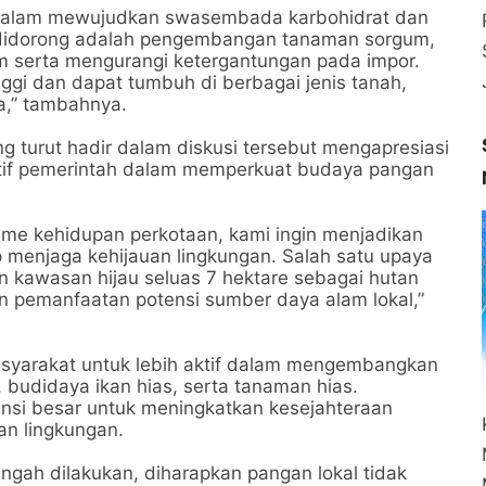
a dalam mewujudkan swasembada karbohidrat dan
ah didorong adalah pengembangan tanaman sorgum,
m serta mengurangi ketergantungan pada impor.
tinggi dan dapat tumbuh di berbagai jenis tanah,
a,” tambahnya.
ang turut hadir dalam diskusi tersebut mengapresiasi
atif pemerintah dalam memperkuat budaya pangan
sme kehidupan perkotaan, kami ingin menjadikan
p menjaga kehijauan lingkungan. Salah satu upaya
kawasan hijau seluas 7 hektare sebagai hutan
n pemanfaatan potensi sumber daya alam lokal,”
masyarakat untuk lebih aktif dalam mengembangkan
, budidaya ikan hias, serta tanaman hias.
tensi besar untuk meningkatkan kesejahteraan
an lingkungan.
ngah dilakukan, diharapkan pangan lokal tidak