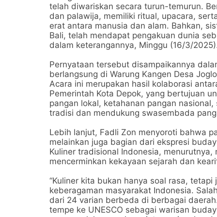
telah diwariskan secara turun-temurun. Be
dan palawija, memiliki ritual, upacara, s
erat antara manusia dan alam. Bahkan, sist
Bali, telah mendapat pengakuan dunia se
dalam keterangannya, Minggu (16/3/2025)
Pernyataan tersebut disampaikannya dala
berlangsung di Warung Kangen Desa Joglo 
Acara ini merupakan hasil kolaborasi anta
Pemerintah Kota Depok, yang bertujuan u
pangan lokal, ketahanan pangan nasional,
tradisi dan mendukung swasembada panga
Lebih lanjut, Fadli Zon menyoroti bahwa 
melainkan juga bagian dari ekspresi budaya
Kuliner tradisional Indonesia, menurutny
mencerminkan kekayaan sejarah dan kearif
“Kuliner kita bukan hanya soal rasa, tetapi
keberagaman masyarakat Indonesia. Salah 
dari 24 varian berbeda di berbagai daerah
tempe ke UNESCO sebagai warisan budaya