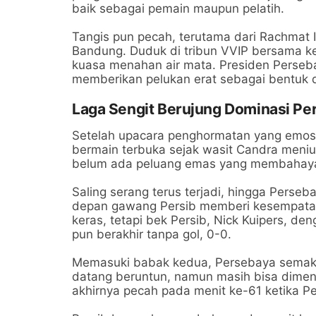
baik sebagai pemain maupun pelatih.
Tangis pun pecah, terutama dari Rachmat I
Bandung. Duduk di tribun VVIP bersama k
kuasa menahan air mata. Presiden Perseb
memberikan pelukan erat sebagai bentuk 
Laga Sengit Berujung Dominasi Pe
Setelah upacara penghormatan yang emosion
bermain terbuka sejak wasit Candra meniup
belum ada peluang emas yang membahaya
Saling serang terus terjadi, hingga Perseb
depan gawang Persib memberi kesempatan
keras, tetapi bek Persib, Nick Kuipers, d
pun berakhir tanpa gol, 0-0.
Memasuki babak kedua, Persebaya semakin
datang beruntun, namun masih bisa dimen
akhirnya pecah pada menit ke-61 ketika P