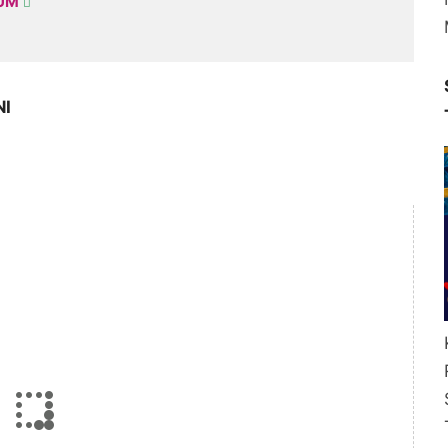
KUM
NI