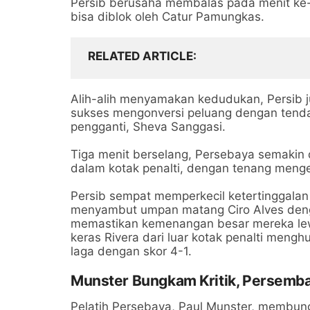
Persib berusaha membalas pada menit ke-7
bisa diblok oleh Catur Pamungkas.
RELATED ARTICLE
Alih-alih menyamakan kedudukan, Persib j
sukses mengonversi peluang dengan tendan
pengganti, Sheva Sanggasi.
Tiga menit berselang, Persebaya semakin d
dalam kotak penalti, dengan tenang mengec
Persib sempat memperkecil ketertinggalan 
menyambut umpan matang Ciro Alves deng
memastikan kemenangan besar mereka lewa
keras Rivera dari luar kotak penalti men
laga dengan skor 4-1.
Munster Bungkam Kritik, Persemb
Pelatih Persebaya, Paul Munster, membun