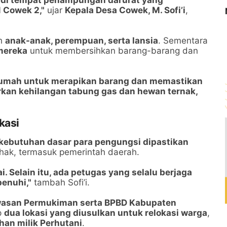
n di tempat penampungan darurat yang
N Cowek 2,"
ujar
Kepala Desa Cowek, M. Sofi’i
,
ah
anak-anak, perempuan, serta lansia
. Sementara
 mereka
untuk membersihkan barang-barang dan
 rumah untuk merapikan barang dan memastikan
kan kehilangan tabung gas dan hewan ternak,
kasi
n kebutuhan dasar para pengungsi dipastikan
ihak, termasuk pemerintah daerah.
 Selain itu, ada petugas yang selalu berjaga
enuhi,"
tambah Sofi’i.
asan Permukiman serta BPBD Kabupaten
p
dua lokasi yang diusulkan untuk relokasi warga
,
han milik Perhutani
.