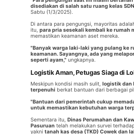
"Para pengungsi saat ini masih bertaha
disediakan di salah satu ruang kelas SD
Sabtu (1/3/2025).
Di antara para pengungsi, mayoritas adal
itu,
para pria sesekali kembali ke rumah
memastikan keamanan aset mereka.
"Banyak warga laki-laki yang pulang ke
keamanan. Sayangnya, ada yang melapor
seperti ayam,"
ungkapnya.
Logistik Aman, Petugas Siaga di Lo
Meskipun kondisi masih sulit,
logistik da
terpenuhi
berkat bantuan dari berbagai p
"Bantuan dari pemerintah cukup memadai.
untuk memastikan kebutuhan warga terp
Sementara itu,
Dinas Perumahan dan Kaw
Pasuruan
telah melakukan survei terhada
yakni
tanah kas desa (TKD) Cowek dan la