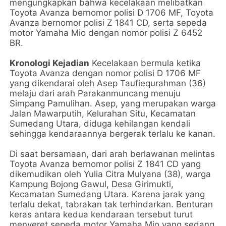
mengungkapkan bahwa kecelakaan melibatkan
Toyota Avanza bernomor polisi D 1706 MF, Toyota
Avanza bernomor polisi Z 1841 CD, serta sepeda
motor Yamaha Mio dengan nomor polisi Z 6452
BR.
Kronologi Kejadian
Kecelakaan bermula ketika
Toyota Avanza dengan nomor polisi D 1706 MF
yang dikendarai oleh Asep Taufiequrahman (36)
melaju dari arah Parakanmuncang menuju
Simpang Pamulihan. Asep, yang merupakan warga
Jalan Mawarputih, Kelurahan Situ, Kecamatan
Sumedang Utara, diduga kehilangan kendali
sehingga kendaraannya bergerak terlalu ke kanan.
Di saat bersamaan, dari arah berlawanan melintas
Toyota Avanza bernomor polisi Z 1841 CD yang
dikemudikan oleh Yulia Citra Mulyana (38), warga
Kampung Bojong Gawul, Desa Girimukti,
Kecamatan Sumedang Utara. Karena jarak yang
terlalu dekat, tabrakan tak terhindarkan. Benturan
keras antara kedua kendaraan tersebut turut
menyeret sepeda motor Yamaha Mio yang sedang