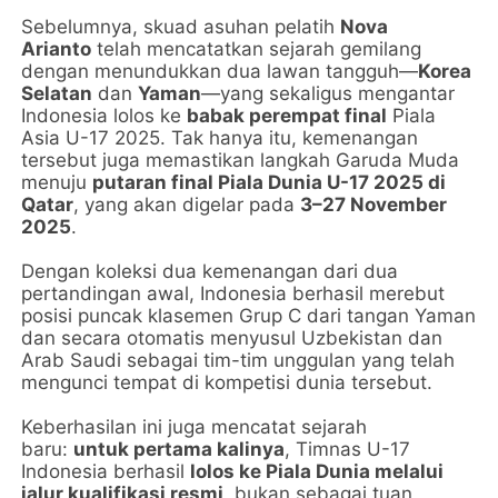
Sebelumnya, skuad asuhan pelatih
Nova
Arianto
telah mencatatkan sejarah gemilang
dengan menundukkan dua lawan tangguh—
Korea
Selatan
dan
Yaman
—yang sekaligus mengantar
Indonesia lolos ke
babak perempat final
Piala
Asia U-17 2025. Tak hanya itu, kemenangan
tersebut juga memastikan langkah Garuda Muda
menuju
putaran final Piala Dunia U-17 2025 di
Qatar
, yang akan digelar pada
3–27 November
2025
.
Dengan koleksi dua kemenangan dari dua
pertandingan awal, Indonesia berhasil merebut
posisi puncak klasemen Grup C dari tangan Yaman
dan secara otomatis menyusul Uzbekistan dan
Arab Saudi sebagai tim-tim unggulan yang telah
mengunci tempat di kompetisi dunia tersebut.
Keberhasilan ini juga mencatat sejarah
baru:
untuk pertama kalinya
, Timnas U-17
Indonesia berhasil
lolos ke Piala Dunia melalui
jalur kualifikasi resmi
, bukan sebagai tuan