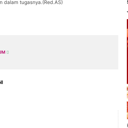
an dalam tugasnya.(Red.AS)
KUM
NI