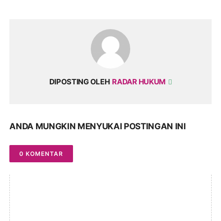
DIPOSTING OLEH
RADAR HUKUM
ANDA MUNGKIN MENYUKAI POSTINGAN INI
0 KOMENTAR