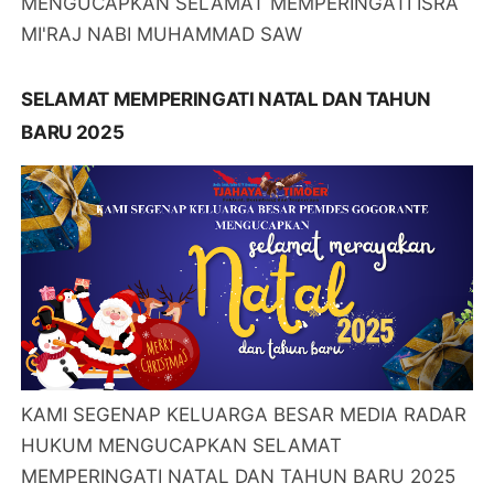
MENGUCAPKAN SELAMAT MEMPERINGATI ISRA
MI'RAJ NABI MUHAMMAD SAW
SELAMAT MEMPERINGATI NATAL DAN TAHUN
BARU 2025
KAMI SEGENAP KELUARGA BESAR MEDIA RADAR
HUKUM MENGUCAPKAN SELAMAT
MEMPERINGATI NATAL DAN TAHUN BARU 2025