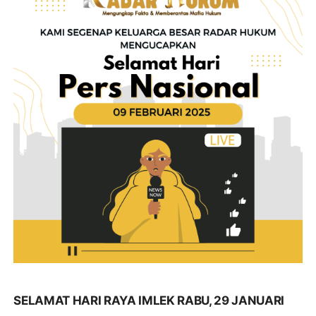
SELAMAT HARI RAYA IMLEK RABU, 29 JANUARI