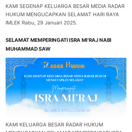
KAMI SEGENAP KELUARGA BESAR MEDIA RADAR
HUKUM MENGUCAPKAN SELAMAT HARI RAYA
IMLEK Rabu, 29 Januari 2025.
SELAMAT MEMPERINGATI ISRA MI'RAJ NABI
MUHAMMAD SAW
KAMI KELUARGA BESAR RADAR HUKUM