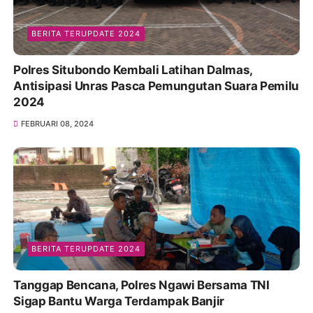
BERITA TERUPDATE 2024
Polres Situbondo Kembali Latihan Dalmas,
Antisipasi Unras Pasca Pemungutan Suara Pemilu
2024
FEBRUARI 08, 2024
BERITA TERUPDATE 2024
Tanggap Bencana, Polres Ngawi Bersama TNI
Sigap Bantu Warga Terdampak Banjir