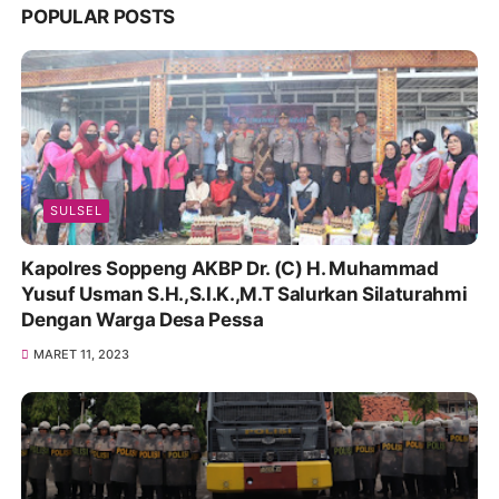
POPULAR POSTS
SULSEL
Kapolres Soppeng AKBP Dr. (C) H. Muhammad
Yusuf Usman S.H.,S.I.K.,M.T Salurkan Silaturahmi
Dengan Warga Desa Pessa
MARET 11, 2023