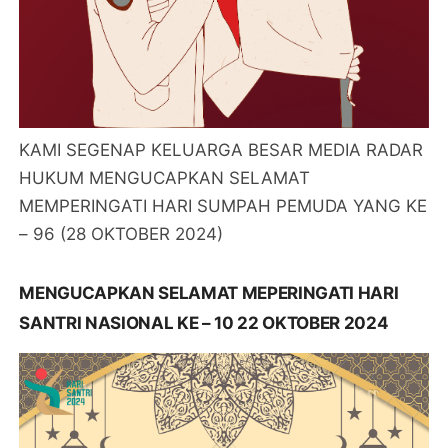
KAMI SEGENAP KELUARGA BESAR MEDIA RADAR
HUKUM MENGUCAPKAN SELAMAT
MEMPERINGATI HARI SUMPAH PEMUDA YANG KE
– 96 (28 OKTOBER 2024)
MENGUCAPKAN SELAMAT MEPERINGATI HARI
SANTRI NASIONAL KE – 10 22 OKTOBER 2024