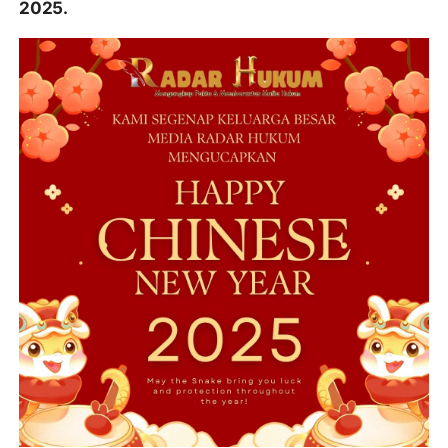
2025.