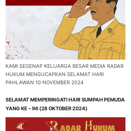
KAMI SEGENAP KELUARGA BESAR MEDIA RADAR
HUKUM MENGUCAPKAN SELAMAT HARI
PAHLAWAN 10 NOVEMBER 2024
SELAMAT MEMPERINGATI HARI SUMPAH PEMUDA
YANG KE – 96 (28 OKTOBER 2024)