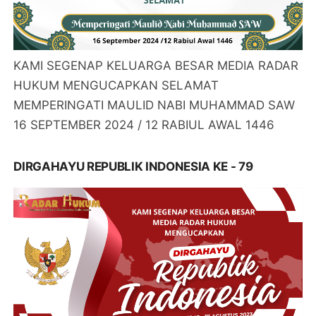
KAMI SEGENAP KELUARGA BESAR MEDIA RADAR
HUKUM MENGUCAPKAN SELAMAT
MEMPERINGATI MAULID NABI MUHAMMAD SAW
16 SEPTEMBER 2024 / 12 RABIUL AWAL 1446
DIRGAHAYU REPUBLIK INDONESIA KE - 79