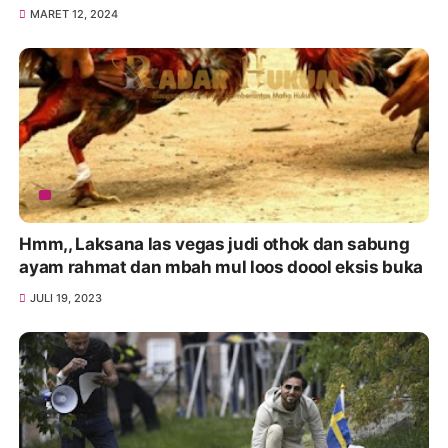
MARET 12, 2024
Hmm,, Laksana las vegas judi othok dan sabung
ayam rahmat dan mbah mul loos doool eksis buka
JULI 19, 2023