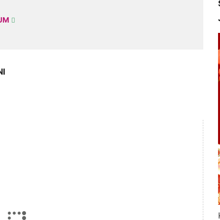
KUM
NI