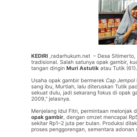
KEDIRI
,radarhukum.net – Desa Sitimerto, 
tradisional. Salah satunya opak gambir, k
tangan dingin
Muri Astutik
atau Tutik (61)
Usaha opak gambir bermerek
Cap Jempol
sang ibu, Murtiah, lalu diteruskan Tutik p
sekuat dulu, jadi sekarang fokus di opak g
2009,” jelasnya.
Menjelang Idul Fitri, permintaan melonjak d
opak gambir
, dengan omzet mencapai Rp5–
sekitar Rp1–2 juta per bulan. Produksi d
proses penggorengan, sementara adonan se