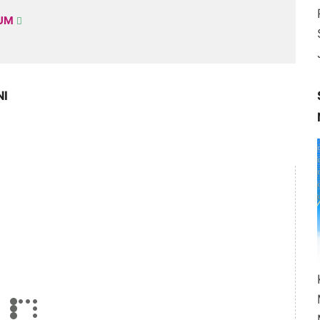
KUM
NI