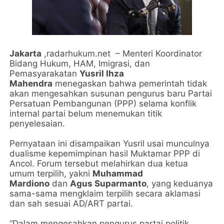
Jakarta
,radarhukum.net – Menteri Koordinator
Bidang Hukum, HAM, Imigrasi, dan
Pemasyarakatan
Yusril Ihza
Mahendra
menegaskan bahwa pemerintah tidak
akan mengesahkan susunan pengurus baru Partai
Persatuan Pembangunan (PPP) selama konflik
internal partai belum menemukan titik
penyelesaian.
Pernyataan ini disampaikan Yusril usai munculnya
dualisme kepemimpinan hasil Muktamar PPP di
Ancol. Forum tersebut melahirkan dua ketua
umum terpilih, yakni
Muhammad
Mardiono
dan
Agus Suparmanto
, yang keduanya
sama-sama mengklaim terpilih secara aklamasi
dan sah sesuai AD/ART partai.
“Dalam mengesahkan pengurus partai politik,