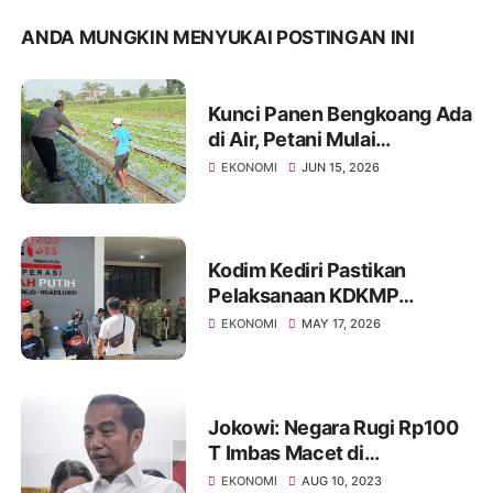
ANDA MUNGKIN MENYUKAI POSTINGAN INI
Kunci Panen Bengkoang Ada
di Air, Petani Mulai
Tingkatkan Perawatan
EKONOMI
JUN 15, 2026
Kodim Kediri Pastikan
Pelaksanaan KDKMP
Transparan dan Sesuai
EKONOMI
MAY 17, 2026
Prosedur
Jokowi: Negara Rugi Rp100
T Imbas Macet di
Jabodetabek dan Bandung
EKONOMI
AUG 10, 2023