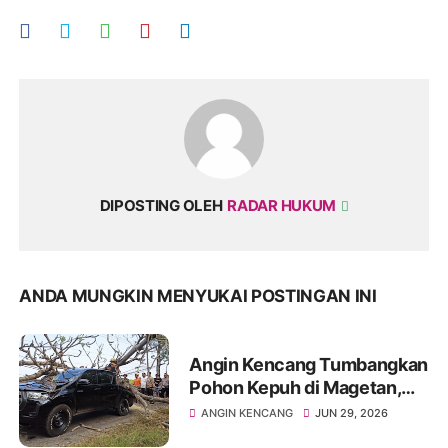
DIPOSTING OLEH
RADAR HUKUM
ANDA MUNGKIN MENYUKAI POSTINGAN INI
Angin Kencang Tumbangkan
Pohon Kepuh di Magetan,
Toyota Hilux Tertimpa
ANGIN KENCANG
JUN 29, 2026