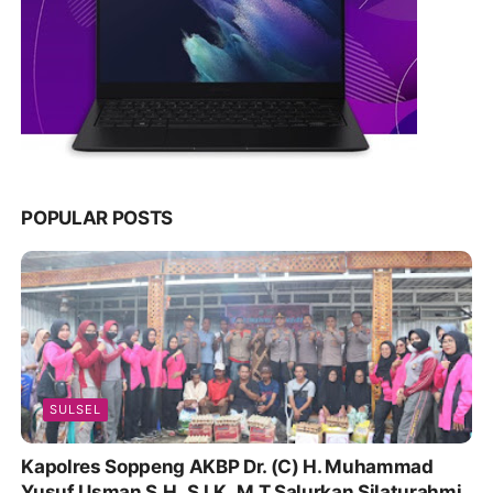
POPULAR POSTS
SULSEL
Kapolres Soppeng AKBP Dr. (C) H. Muhammad
Yusuf Usman S.H.,S.I.K.,M.T Salurkan Silaturahmi