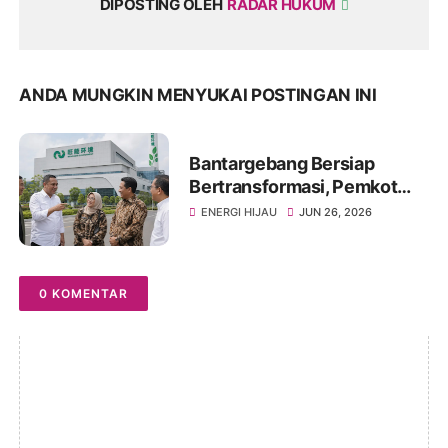
DIPOSTING OLEH
RADAR HUKUM
ANDA MUNGKIN MENYUKAI POSTINGAN INI
Bantargebang Bersiap
Bertransformasi, Pemkot
Bekasi Pelajari Teknologi
ENERGI HIJAU
JUN 26, 2026
PLTSa China
0 KOMENTAR