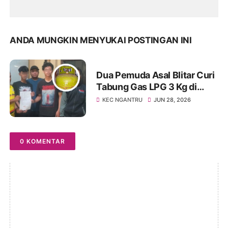
ANDA MUNGKIN MENYUKAI POSTINGAN INI
Dua Pemuda Asal Blitar Curi
Tabung Gas LPG 3 Kg di
Tulungagung, Berakhir
KEC NGANTRU
JUN 28, 2026
Damai Lewat Restorative
Justice
0 KOMENTAR