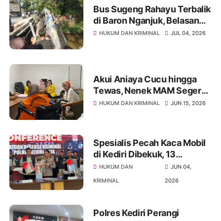
Bus Sugeng Rahayu Terbalik
di Baron Nganjuk, Belasan
Penumpang Dilarikan ke
HUKUM DAN KRIMINAL
JUL 04, 2026
Rumah Sakit
Akui Aniaya Cucu hingga
Tewas, Nenek MAM Segera
Duduk di Kursi Pesakitan
HUKUM DAN KRIMINAL
JUN 15, 2026
Spesialis Pecah Kaca Mobil
di Kediri Dibekuk, 13
Kendaraan Jadi Korban
HUKUM DAN
JUN 04,
KRIMINAL
2026
Polres Kediri Perangi