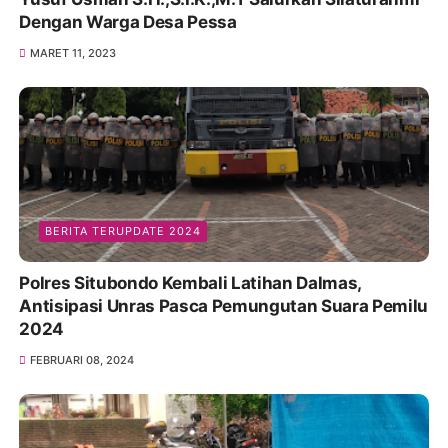
SULSEL
Kapolres Soppeng AKBP Dr. (C) H. Muhammad
Yusuf Usman S.H.,S.I.K.,M.T Salurkan Silaturahmi
Dengan Warga Desa Pessa
MARET 11, 2023
BERITA TERUPDATE 2024
Polres Situbondo Kembali Latihan Dalmas,
Antisipasi Unras Pasca Pemungutan Suara Pemilu
2024
FEBRUARI 08, 2024