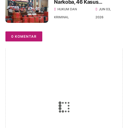
Narkoba, 46 Kasus
Terungkap dalam Periode
HUKUM DAN
JUN 03,
April–Mei 2026
KRIMINAL
2026
0 KOMENTAR