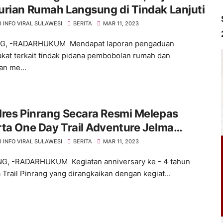
rian Rumah Langsung di Tindak Lanjuti
 INFO VIRAL SULAWESI
BERITA
MAR 11, 2023
G, -RADARHUKUM Mendapat laporan pengaduan
kat terkait tindak pidana pembobolan rumah dan
an me...
res Pinrang Secara Resmi Melepas
ta One Day Trail Adventure Jelma
asa Jelajah Alam Malimpung Explores
 INFO VIRAL SULAWESI
BERITA
MAR 11, 2023
Kemiri
G, -RADARHUKUM Kegiatan anniversary ke - 4 tahun
 Trail Pinrang yang dirangkaikan dengan kegiat...