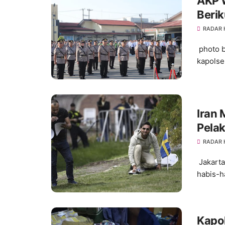
AKP W
Berik
RADAR
photo b
kapolsek
Iran
Pela
RADAR
Jakarta
habis-h
Kapol