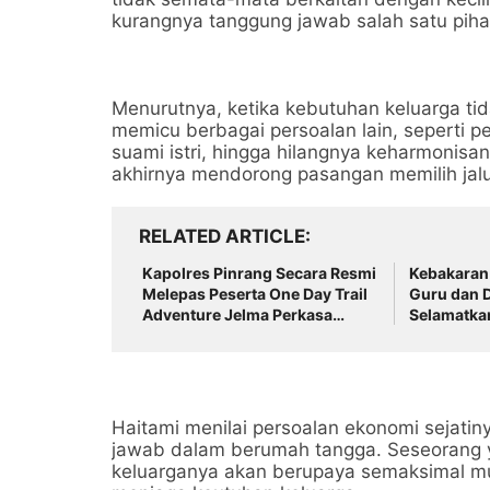
kurangnya tanggung jawab salah satu pi
Menurutnya, ketika kebutuhan keluarga tid
memicu berbagai persoalan lain, seperti 
suami istri, hingga hilangnya keharmonisan
akhirnya mendorong pasangan memilih jalu
RELATED ARTICLE
Kapolres Pinrang Secara Resmi
Kebakaran 
Melepas Peserta One Day Trail
Guru dan 
Adventure Jelma Perkasa
Selamatka
Jelajah Alam Malimpung
3
Explores Bulu Kemiri
Haitami menilai persoalan ekonomi sejati
jawab dalam berumah tangga. Seseorang y
keluarganya akan berupaya semaksimal 