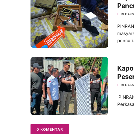
Pencu
REDAKSI
PINRAN
masyara
pencuri
Kapol
Peser
Perk
REDAKSI
Bulu 
PINRAN
Perkasa
0 KOMENTAR