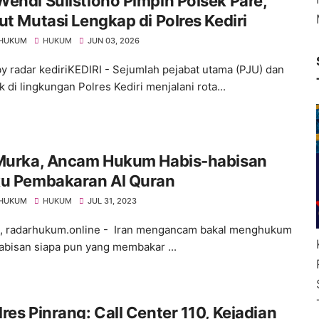
endi Sulistiono Pimpin Polsek Pare,
ut Mutasi Lengkap di Polres Kediri
 HUKUM
HUKUM
JUN 03, 2026
y radar kediriKEDIRI - Sejumlah pejabat utama (PJU) dan
 di lingkungan Polres Kediri menjalani rota...
 Murka, Ancam Hukum Habis-habisan
ku Pembakaran Al Quran
 HUKUM
HUKUM
JUL 31, 2023
, radarhukum.online - Iran mengancam bakal menghukum
abisan siapa pun yang membakar ...
res Pinrang: Call Center 110, Kejadian