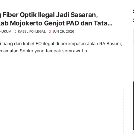
 Fiber Optik Ilegal Jadi Sasaran,
ab Mojokerto Genjot PAD dan Tata
ika Kota
 HUKUM
KABEL FO ILEGAL
JUN 29, 2026
 tiang dan kabel FO ilegal di perempatan Jalan RA Basuni,
camatan Sooko yang tampak semrawut p...