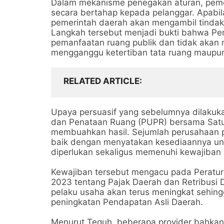
Dalam mekanisme penegakan aturan, peme
secara bertahap kepada pelanggar. Apabila
pemerintah daerah akan mengambil tindak
Langkah tersebut menjadi bukti bahwa P
pemanfaatan ruang publik dan tidak akan 
mengganggu ketertiban tata ruang maupu
RELATED ARTICLE
Upaya persuasif yang sebelumnya dilakuk
dan Penataan Ruang (PUPR) bersama Satua
membuahkan hasil. Sejumlah perusahaan pe
baik dengan menyatakan kesediaannya un
diperlukan sekaligus memenuhi kewajiban 
Kewajiban tersebut mengacu pada Peratu
2023 tentang Pajak Daerah dan Retribusi 
pelaku usaha akan terus meningkat sehin
peningkatan Pendapatan Asli Daerah.
Menurut Teguh, beberapa provider bahka