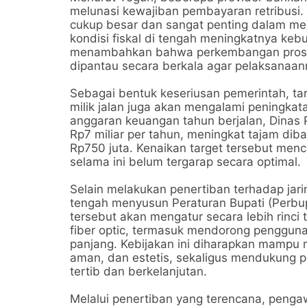
melunasi kewajiban pembayaran retribusi. Ni
cukup besar dan sangat penting dalam m
kondisi fiskal di tengah meningkatnya k
menambahkan bahwa perkembangan proses 
dipantau secara berkala agar pelaksanaann
Sebagai bentuk keseriusan pemerintah, ta
milik jalan juga akan mengalami peningkat
anggaran keuangan tahun berjalan, Dinas
Rp7 miliar per tahun, meningkat tajam di
Rp750 juta. Kenaikan target tersebut men
selama ini belum tergarap secara optimal.
Selain melakukan penertiban terhadap jar
tengah menyusun Peraturan Bupati (Perbup)
tersebut akan mengatur secara lebih rinc
fiber optic, termasuk mendorong pengguna
panjang. Kebijakan ini diharapkan mampu m
aman, dan estetis, sekaligus mendukung pe
tertib dan berkelanjutan.
Melalui penertiban yang terencana, penga