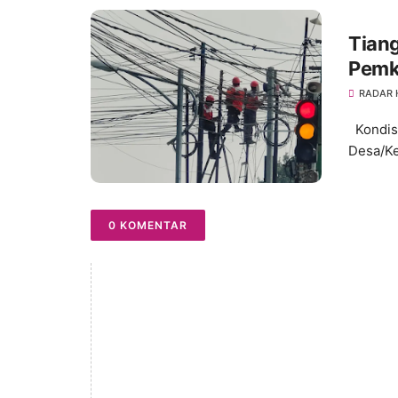
Tiang
Pemk
Estet
RADAR
Kondisi
Desa/Ke
0 KOMENTAR