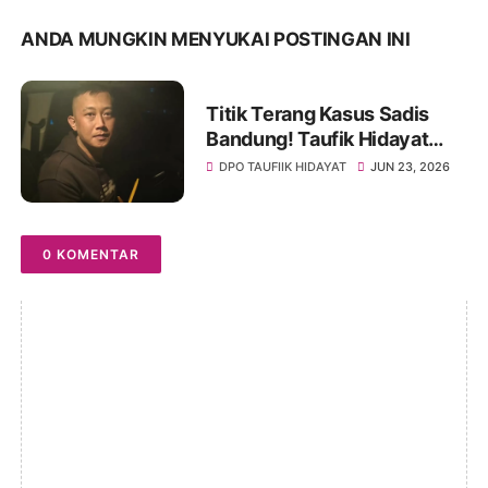
ANDA MUNGKIN MENYUKAI POSTINGAN INI
Titik Terang Kasus Sadis
Bandung! Taufik Hidayat
Dibekuk, Korban Diduga
DPO TAUFIIK HIDAYAT
JUN 23, 2026
Disekap hingga Kehilangan
Penglihatan
0 KOMENTAR