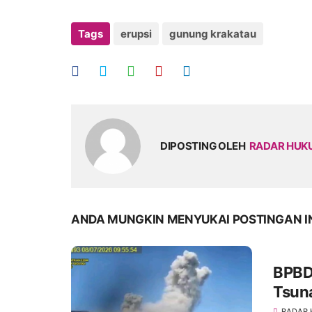
Tags
erupsi
gunung krakatau
DIPOSTING OLEH
RADAR HU
ANDA MUNGKIN MENYUKAI POSTINGAN I
BPBD 
Tsun
Krak
RADAR