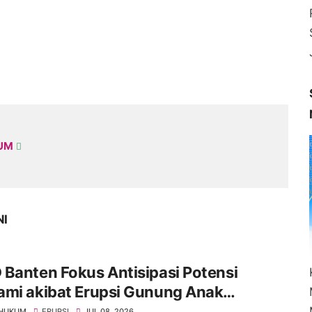
KUM
NI
Banten Fokus Antisipasi Potensi
ami akibat Erupsi Gunung Anak
atau
 HUKUM
ERUPSI
JUL 08, 2026