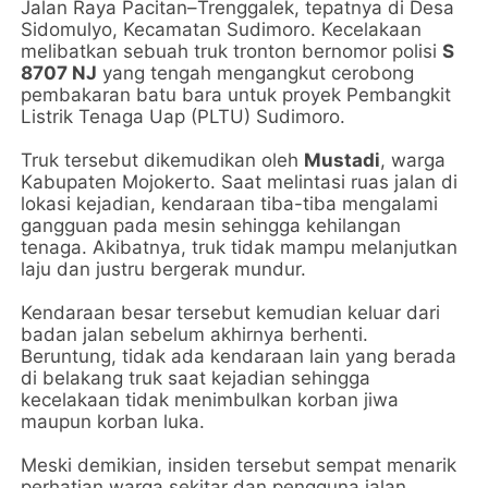
Jalan Raya Pacitan–Trenggalek, tepatnya di Desa
Sidomulyo, Kecamatan Sudimoro. Kecelakaan
melibatkan sebuah truk tronton bernomor polisi
S
8707 NJ
yang tengah mengangkut cerobong
pembakaran batu bara untuk proyek Pembangkit
Listrik Tenaga Uap (PLTU) Sudimoro.
Truk tersebut dikemudikan oleh
Mustadi
, warga
Kabupaten Mojokerto. Saat melintasi ruas jalan di
lokasi kejadian, kendaraan tiba-tiba mengalami
gangguan pada mesin sehingga kehilangan
tenaga. Akibatnya, truk tidak mampu melanjutkan
laju dan justru bergerak mundur.
Kendaraan besar tersebut kemudian keluar dari
badan jalan sebelum akhirnya berhenti.
Beruntung, tidak ada kendaraan lain yang berada
di belakang truk saat kejadian sehingga
kecelakaan tidak menimbulkan korban jiwa
maupun korban luka.
Meski demikian, insiden tersebut sempat menarik
perhatian warga sekitar dan pengguna jalan