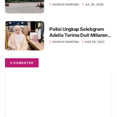
Katingan Diduga Terseret
BANDAR NARKOBA
JUL 05, 2026
Arus Sungai
Polisi Ungkap Selebgram
Adelia Terima Duit Miliaran
dari Suami Bandar Narkoba
BANDAR NARKOBA
AUG 29, 2023
0 KOMENTAR